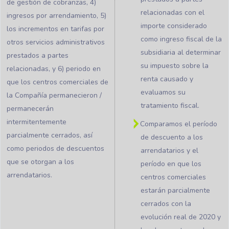
de gestión de cobranzas, 4)
relacionadas con el
ingresos por arrendamiento, 5)
importe considerado
los incrementos en tarifas por
como ingreso fiscal de la
otros servicios administrativos
subsidiaria al determinar
prestados a partes
su impuesto sobre la
relacionadas, y 6) periodo en
renta causado y
que los centros comerciales de
evaluamos su
la Compañía permanecieron /
tratamiento fiscal.
permanecerán
intermitentemente
Comparamos el período
parcialmente cerrados, así
de descuento a los
como periodos de descuentos
arrendatarios y el
que se otorgan a los
período en que los
arrendatarios.
centros comerciales
estarán parcialmente
cerrados con la
evolución real de 2020 y