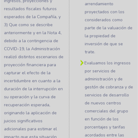
ingresos, proyecciones y
arrendamiento
resultados fiscales futuros
proyectados con los
esperados de la Compañía, y
considerados como
3) Que como se describe
parte de la valuación de
anteriormente y en la Nota 4,
la propiedad de
debido a la contingencia de
inversión de que se
COVID-19, la Administración
trate.
realizó distintos escenarios de
Evaluamos los ingresos
proyección financiera para
por servicios de
capturar el efecto de la
administración y de
incertidumbre en cuanto a la
gestón de cobranza y de
duración de la interrupción en
servicios de desarrollo
su operación y la curva de
de nuevos centros
recuperación esperada,
comerciales del grupo
originando la aplicación de
en función de los
juicios significativos
porcentajes y tarifas
adicionales para estimar el
acordados entre las
impacto que esta situación